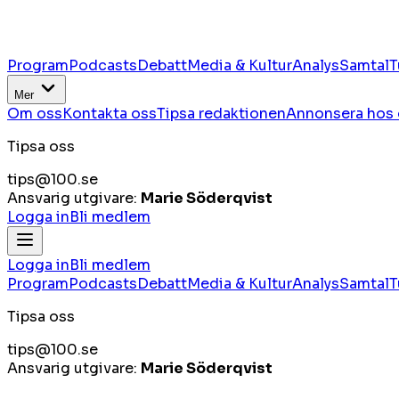
Program
Podcasts
Debatt
Media & Kultur
Analys
Samtal
T
Mer
Om oss
Kontakta oss
Tipsa redaktionen
Annonsera hos 
Tipsa oss
tips@100.se
Ansvarig utgivare:
Marie Söderqvist
Logga in
Bli medlem
Logga in
Bli medlem
Program
Podcasts
Debatt
Media & Kultur
Analys
Samtal
T
Tipsa oss
tips@100.se
Ansvarig utgivare:
Marie Söderqvist