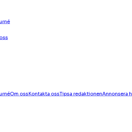
urné
oss
urné
Om oss
Kontakta oss
Tipsa redaktionen
Annonsera h