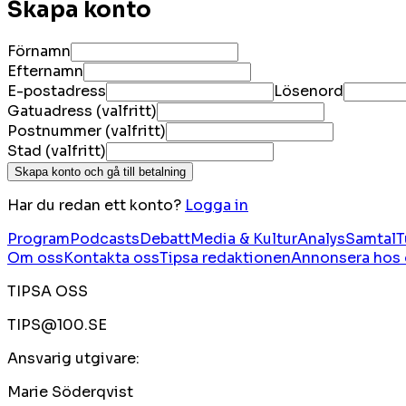
Skapa konto
Förnamn
Efternamn
E-postadress
Lösenord
Gatuadress (valfritt)
Postnummer (valfritt)
Stad (valfritt)
Skapa konto och gå till betalning
Har du redan ett konto?
Logga in
Program
Podcasts
Debatt
Media & Kultur
Analys
Samtal
T
Om oss
Kontakta oss
Tipsa redaktionen
Annonsera hos 
TIPSA OSS
TIPS@100.SE
Ansvarig utgivare:
Marie Söderqvist