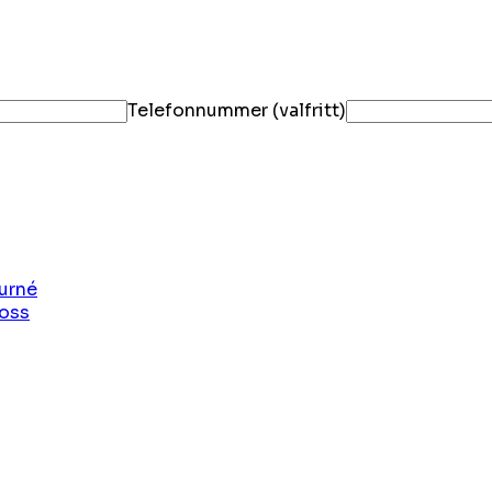
Telefonnummer (valfritt)
urné
oss