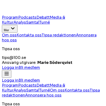
Program
Podcasts
Debatt
Media &
Kultur
Analys
Samtal
Turné
Mer
Om oss
Kontakta oss
Tipsa redaktionen
Annonsera
hos oss
Tipsa oss
tips@100.se
Ansvarig utgivare:
Marie Söderqvist
Logga in
Bli medlem
Logga in
Bli medlem
Program
Podcasts
Debatt
Media &
Kultur
Analys
Samtal
Turné
Om oss
Kontakta oss
Tipsa
redaktionen
Annonsera hos oss
Tipsa oss