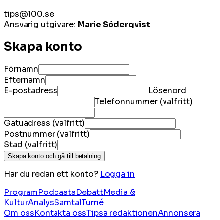
tips@100.se
Ansvarig utgivare:
Marie Söderqvist
Skapa konto
Förnamn
Efternamn
E-postadress
Lösenord
Telefonnummer (valfritt)
Gatuadress (valfritt)
Postnummer (valfritt)
Stad (valfritt)
Skapa konto och gå till betalning
Har du redan ett konto?
Logga in
Program
Podcasts
Debatt
Media &
Kultur
Analys
Samtal
Turné
Om oss
Kontakta oss
Tipsa redaktionen
Annonsera