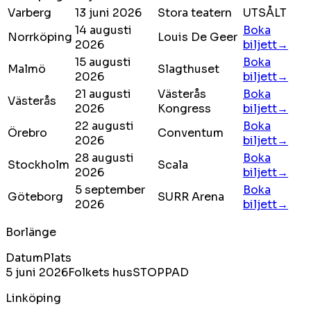
Varberg
13 juni 2026
Stora teatern
UTSÅLT
14 augusti
Boka
Norrköping
Louis De Geer
2026
biljett→
15 augusti
Boka
Malmö
Slagthuset
2026
biljett→
21 augusti
Västerås
Boka
Västerås
2026
Kongress
biljett→
22 augusti
Boka
Örebro
Conventum
2026
biljett→
28 augusti
Boka
Stockholm
Scala
2026
biljett→
5 september
Boka
Göteborg
SURR Arena
2026
biljett→
Borlänge
Datum
Plats
5 juni 2026
Folkets hus
STOPPAD
Linköping