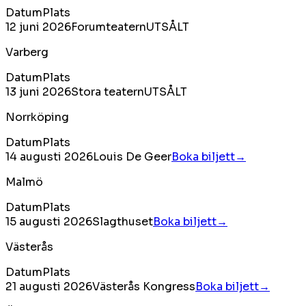
Datum
Plats
12 juni 2026
Forumteatern
UTSÅLT
Varberg
Datum
Plats
13 juni 2026
Stora teatern
UTSÅLT
Norrköping
Datum
Plats
14 augusti 2026
Louis De Geer
Boka biljett→
Malmö
Datum
Plats
15 augusti 2026
Slagthuset
Boka biljett→
Västerås
Datum
Plats
21 augusti 2026
Västerås Kongress
Boka biljett→