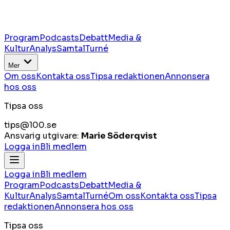
Program
Podcasts
Debatt
Media &
Kultur
Analys
Samtal
Turné
Mer
Om oss
Kontakta oss
Tipsa redaktionen
Annonsera
hos oss
Tipsa oss
tips@100.se
Ansvarig utgivare:
Marie Söderqvist
Logga in
Bli medlem
Logga in
Bli medlem
Program
Podcasts
Debatt
Media &
Kultur
Analys
Samtal
Turné
Om oss
Kontakta oss
Tipsa
redaktionen
Annonsera hos oss
Tipsa oss