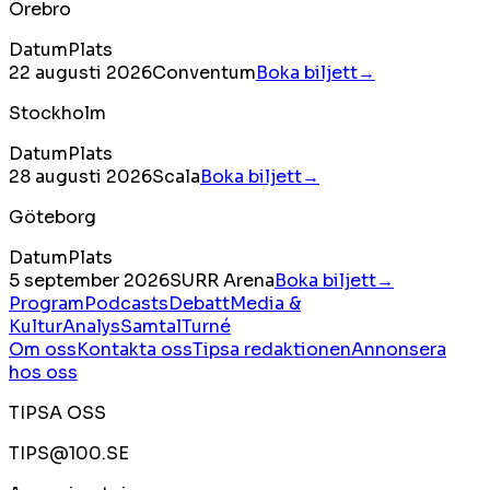
Örebro
Datum
Plats
22 augusti 2026
Conventum
Boka biljett→
Stockholm
Datum
Plats
28 augusti 2026
Scala
Boka biljett→
Göteborg
Datum
Plats
5 september 2026
SURR Arena
Boka biljett→
Program
Podcasts
Debatt
Media &
Kultur
Analys
Samtal
Turné
Om oss
Kontakta oss
Tipsa redaktionen
Annonsera
hos oss
TIPSA OSS
TIPS@100.SE