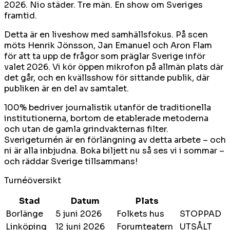
2026. Nio städer. Tre män. En show om Sveriges
framtid.
Detta är en liveshow med samhällsfokus. På scen
möts Henrik Jönsson, Jan Emanuel och Aron Flam
för att ta upp de frågor som präglar Sverige inför
valet 2026. Vi kör öppen mikrofon på allmän plats där
det går, och en kvällsshow för sittande publik, där
publiken är en del av samtalet.
100% bedriver journalistik utanför de traditionella
institutionerna, bortom de etablerade metoderna
och utan de gamla grindvakternas filter.
Sverigeturnén är en förlängning av detta arbete – och
ni är alla inbjudna. Boka biljett nu så ses vi i sommar –
och räddar Sverige tillsammans!
Turnéöversikt
Stad
Datum
Plats
Borlänge
5 juni 2026
Folkets hus
STOPPAD
Linköping
12 juni 2026
Forumteatern
UTSÅLT