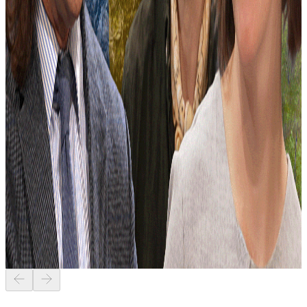
Polisens katastrofala siffror
2026-04-29 18:01
41 min 32s
Sverigebilden
Vad är det för fel på skolan?
2026-04-22 16:48
25 min 54s
Sverigebilden
Falukorvs-populism?
2026-04-15 17:33