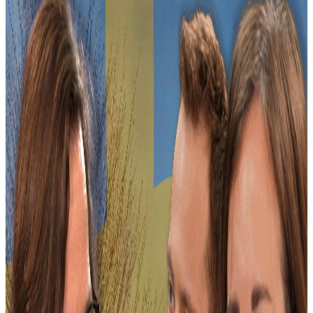
43 min 2s
Sverigebilden
Sveriges okända Mellanösternpolitik
2026-06-03 17:00
39 min 5s
Sverigebilden
Därför går det inte att rösta S
2026-05-27 18:00
21 min 10s
Sverigebilden
Behöver Tidö-samarbetet fördjupas?