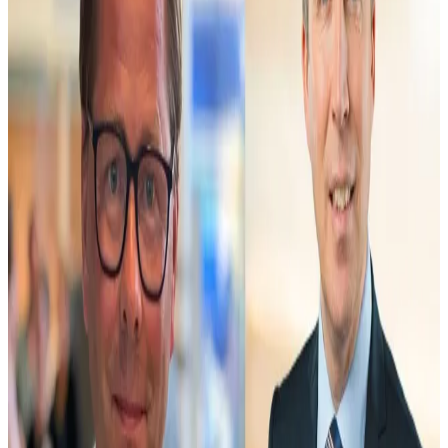
Ny V-ledamot skrev till livstidsdömd
2026-08-07 18:54
7 min 34s
Intervjuer
Pourmokhtari: Maffiametoder från S
2026-08-07 18:41
Analys
Sjätte V-ledamoten i brevkampanjen
2026-08-07 15:09
Debatt
Vem försvarar valfriheten?
2026-08-07 08:30