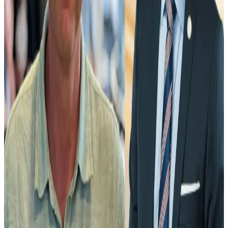
1 h 10 min
100% Fredag
Quislingar, kommunister och Magdalena
Andersson.
2026-08-07 07:30
Debatt
Skriv vitbok om hur medierna motarbetade
SD
2026-08-06 10:42
42 min 3s
Följ pengarna
Sveriges jobbparadox