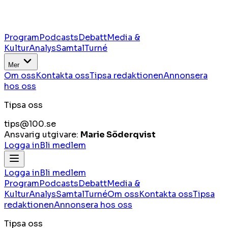
Program
Podcasts
Debatt
Media &
Kultur
Analys
Samtal
Turné
Mer
Om oss
Kontakta oss
Tipsa redaktionen
Annonsera
hos oss
Tipsa oss
tips@100.se
Ansvarig utgivare:
Marie Söderqvist
Logga in
Bli medlem
Logga in
Bli medlem
Program
Podcasts
Debatt
Media &
Kultur
Analys
Samtal
Turné
Om oss
Kontakta oss
Tipsa
redaktionen
Annonsera hos oss
Tipsa oss