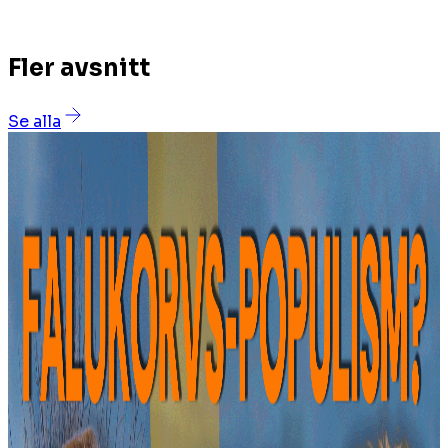
Fler avsnitt
Se alla
34 min 58s
Sverigebilden
Kan Tidö vända underläget?
2026-06-17 18:00
19 min 36s
Sverigebilden
Företagare varnar för myndighetsaktivism
2026-06-10 18:00