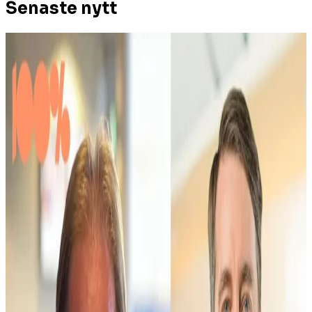
Senaste nytt
Debatt
Därför ska soldater inte gå i Pride
2026-08-08 09:00
25 min 23s
Henriks Krönika
QUISLINGAR, MAKT & LÖGNER - om
vänsterns dubbelmoral och hyckleri
2026-08-08 08:14
3 min 9s
Nyheter i korthet