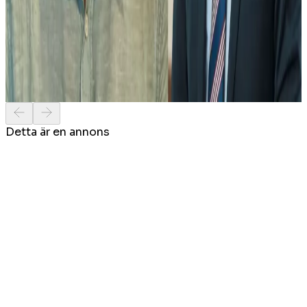
2026-08-06 10:33
Analys
Quisling-bråket: "Kryper ju alla för
islamisterna"
2026-08-05 15:01
Detta är en annons