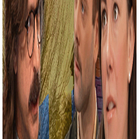
2026-05-20 16:47
29 min 30s
Sverigebilden
Räddar snuset liv?
2026-05-13 17:12
28 min 55s
Sverigebilden
Nooshi Dadgostars morot
2026-05-06 16:58
23 min 26s
Sverigebilden