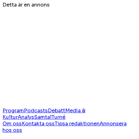
Detta är en annons
Program
Podcasts
Debatt
Media &
Kultur
Analys
Samtal
Turné
Om oss
Kontakta oss
Tipsa redaktionen
Annonsera
hos oss